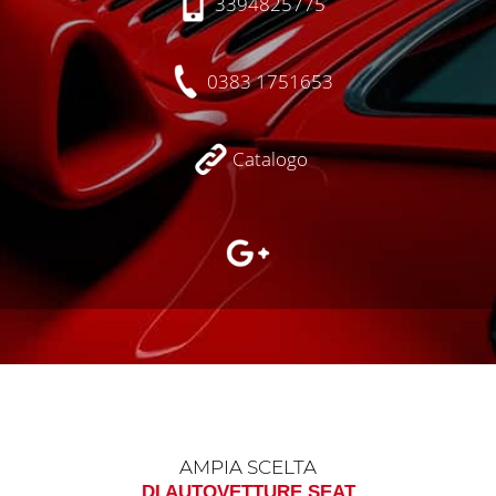
3394825775
0383 1751653
Catalogo
AMPIA SCELTA
DI AUTOVETTURE SEAT