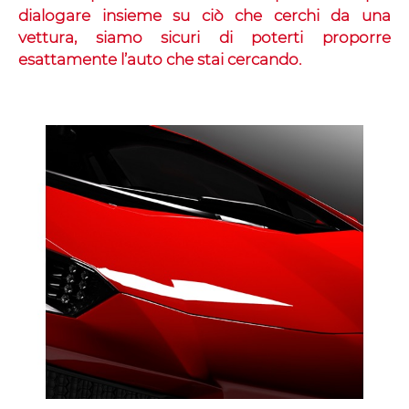
dialogare insieme su ciò che cerchi da una
vettura, siamo sicuri di poterti proporre
esattamente l’auto che stai cercando.